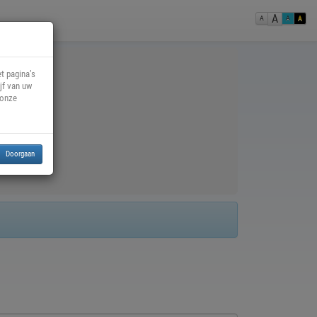
A
A
A
A
nds
t pagina’s
jf van uw
 onze
Doorgaan