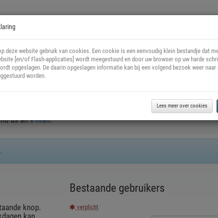
laring
n bij het Nederlands Filmfo
p deze website gebruik van cookies. Een cookie is een eenvoudig klein bestandje dat me
bsite [en/of Flash-applicaties] wordt meegestuurd en door uw browser op uw harde schri
rdt opgeslagen. De daarin opgeslagen informatie kan bij een volgend bezoek weer naar
an het Nederlands Filmfonds.
uggestuurd worden.
ail
.
Lees meer over cookies
f the Netherlands Film Fund.
send us an
e-mail
.
.
Bestaande gebruikers
taande knop.
verplicht
rkdagen kan